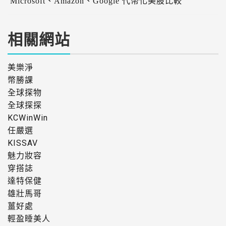
Microsoft、Amazon、Google 代幣化美股比較
相關網站
美樂淨
幣勝課
全球探物
全球探探
KCWinWin
任嚴選
KISSAV
魅力妝容
穿搭誌
達特保健
雄壯馬哥
薑好處
輕盈睡美人