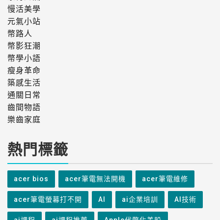
慢活美學
元氣小站
幣路人
幣影狂潮
幣學小語
瘦身革命
築感生活
通關日常
齒間物語
樂齒家庭
熱門標籤
acer bios
acer筆電無法開機
acer筆電維修
acer筆電螢幕打不開
AI
ai企業培訓
AI技術
ai課程
ai課程推薦
Apple代幣化美股