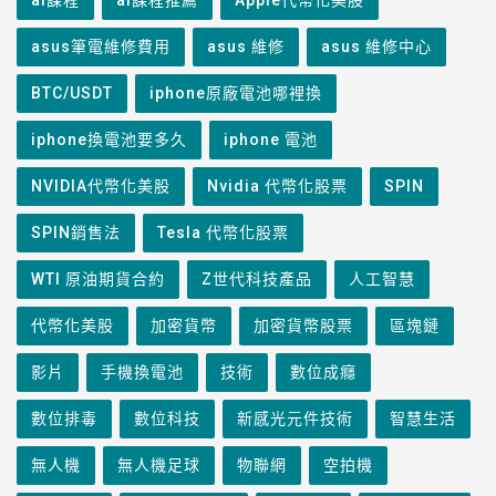
asus筆電維修費用
asus 維修
asus 維修中心
BTC/USDT
iphone原廠電池哪裡換
iphone換電池要多久
iphone 電池
NVIDIA代幣化美股
Nvidia 代幣化股票
SPIN
SPIN銷售法
Tesla 代幣化股票
WTI 原油期貨合約
Z世代科技產品
人工智慧
代幣化美股
加密貨幣
加密貨幣股票
區塊鏈
影片
手機換電池
技術
數位成癮
數位排毒
數位科技
新感光元件技術
智慧生活
無人機
無人機足球
物聯網
空拍機