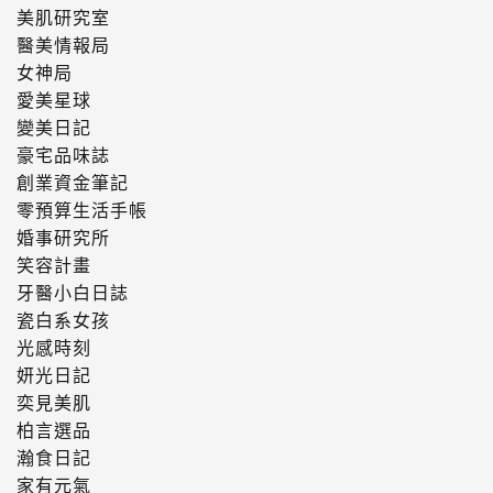
美肌研究室
醫美情報局
女神局
愛美星球
變美日記
豪宅品味誌
創業資金筆記
零預算生活手帳
婚事研究所
笑容計畫
牙醫小白日誌
瓷白系女孩
光感時刻
妍光日記
奕見美肌
柏言選品
瀚食日記
家有元氣