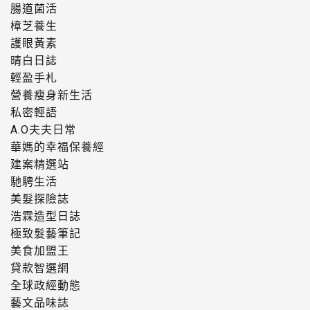
腸道菌活
樟芝養生
護眼黃素
晴白日誌
輕盈手札
營養瘦身新生活
私密輕語
A.O夫夫日常
華媽的幸福保養經
建案精選站
馳騁生活
美髮探險誌
浩霖造型日誌
極致髮藝筆記
美食加盟王
貸款智選網
全球政經動態
藝文品味誌