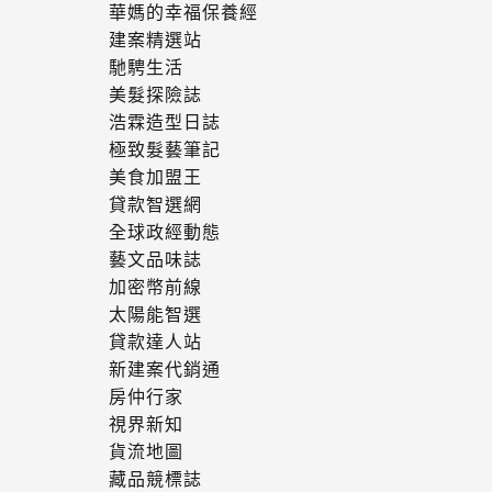
華媽的幸福保養經
建案精選站
馳騁生活
美髮探險誌
浩霖造型日誌
極致髮藝筆記
美食加盟王
貸款智選網
全球政經動態
藝文品味誌
加密幣前線
太陽能智選
貸款達人站
新建案代銷通
房仲行家
視界新知
貨流地圖
藏品競標誌