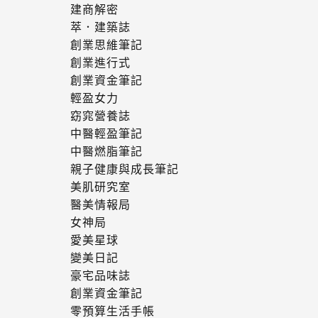
建商解密
萃．建築誌
創業思維筆記
創業進行式
創業資金筆記
輕盈女力
窈窕營養誌
中醫輕盈筆記
中醫燃脂筆記
親子健康與成長筆記
美肌研究室
醫美情報局
女神局
愛美星球
變美日記
豪宅品味誌
創業資金筆記
零預算生活手帳