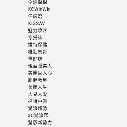
全球探探
KCWinWin
任嚴選
KISSAV
魅力妝容
穿搭誌
達特保健
雄壯馬哥
薑好處
輕盈睡美人
美麗巨人心
肥胖救星
美麗人生
人見人愛
達特中醫
潮流趨勢
3C潮流匯
駕馭新勢力