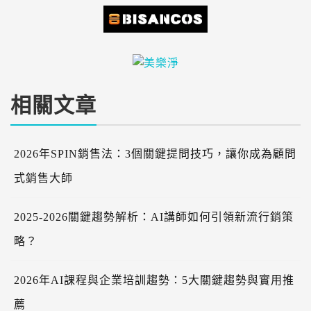
相關文章
2026年SPIN銷售法：3個關鍵提問技巧，讓你成為顧問
式銷售大師
2025-2026關鍵趨勢解析：AI講師如何引領新流行銷策
略？
2026年AI課程與企業培訓趨勢：5大關鍵趨勢與實用推
薦