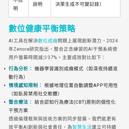
不透
說明
決策生成不可變記錄）
明
數位健康平衡策略
AI工具在解決
數位成癮
問題上展現創新潛力，2024
年Zenora研究指出，整合正念練習的AI干預系統使
用戶螢幕時間減少37%。主要成效對比如下：
行為分析：
機器學習識別成癮模式（如深夜持續滾
動行為）
情境感知限制：
根據地理位置自動調整APP可用性
（如臥房禁用社交軟體）
整合療法：
結合認知行為療法(CBT)原則的個性化
干預方案
透過倫理框架與技術方案的同步發展，我們能更有
效平衡AI創新與社會責任，為
智慧生活
建立可持續