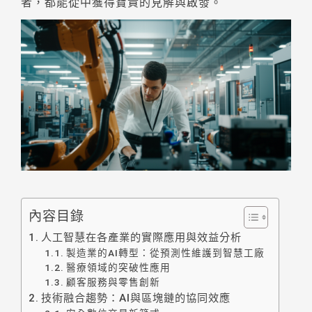
者，都能從中獲得寶貴的見解與啟發。
內容目錄
人工智慧在各產業的實際應用與效益分析
製造業的AI轉型：從預測性維護到智慧工廠
醫療領域的突破性應用
顧客服務與零售創新
技術融合趨勢：AI與區塊鏈的協同效應