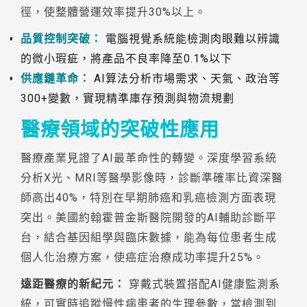
徑，使整體營運效率提升30%以上。
品質控制突破：
電腦視覺系統能檢測肉眼難以辨識
的微小瑕疵，將產品不良率降至0.1%以下
供應鏈革命：
AI算法分析市場需求、天氣、政治等
300+變數，實現精準庫存預測與物流規劃
醫療領域的突破性應用
醫療產業見證了AI最革命性的轉變。深度學習系統
分析X光、MRI等醫學影像時，診斷準確率比資深醫
師高出40%，特別在早期肺癌和乳癌檢測方面表現
突出。美國約翰霍普金斯醫院開發的AI輔助診斷平
台，結合基因組學與臨床數據，能為每位患者生成
個人化治療方案，使癌症治療成功率提升25%。
遠距醫療的新紀元：
穿戴式裝置搭配AI健康監測系
統，可實時追蹤慢性病患者的生理參數，當檢測到