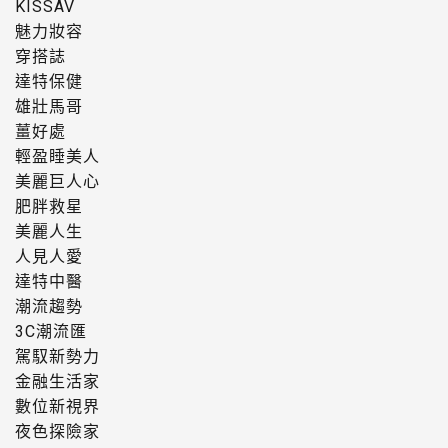
KISSAV
魅力妝容
穿搭誌
達特保健
雄壯馬哥
薑好處
輕盈睡美人
美麗巨人心
肥胖救星
美麗人生
人見人愛
達特中醫
潮流趨勢
3C潮流匯
駕馭新勢力
金融生活家
數位新視界
夜色探險家