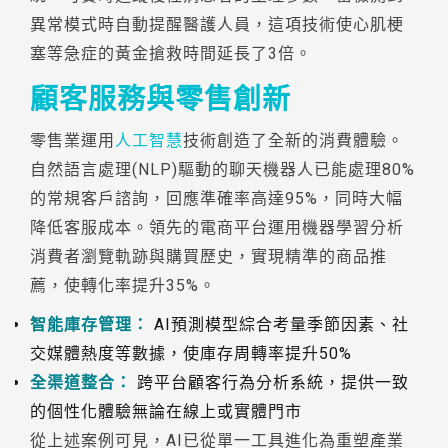
異常模式時自動提醒醫護人員，這項技術使心肌梗
塞等急症的黃金搶救時間延長了3倍。
顧客服務與零售創新
零售業運用
人工智慧
技術創造了全新的消費體驗。
自然語言處理(NLP)驅動的聊天機器人已能處理80%
的常規客戶諮詢，回應準確率高達95%，同時大幅
降低客服成本。領先的電商平台運用機器學習分析
消費者瀏覽軌跡與購買歷史，實現精準的商品推
薦，使轉化率提升35%。
智能庫存管理：
AI預測模型綜合考量季節因素、社
交媒體熱度等數據，使庫存周轉率提升50%
全渠道整合：
跨平台顧客行為分析系統，提供一致
的個性化體驗無論在線上或實體門市
從上述案例可見，AI已從單一工具進化為重塑產業