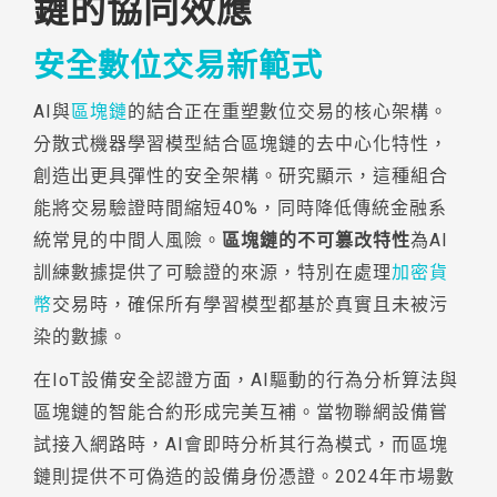
鏈的協同效應
安全數位交易新範式
AI與
區塊鏈
的結合正在重塑數位交易的核心架構。
分散式機器學習模型結合區塊鏈的去中心化特性，
創造出更具彈性的安全架構。研究顯示，這種組合
能將交易驗證時間縮短40%，同時降低傳統金融系
統常見的中間人風險。
區塊鏈的不可篡改特性
為AI
訓練數據提供了可驗證的來源，特別在處理
加密貨
幣
交易時，確保所有學習模型都基於真實且未被污
染的數據。
在IoT設備安全認證方面，AI驅動的行為分析算法與
區塊鏈的智能合約形成完美互補。當物聯網設備嘗
試接入網路時，AI會即時分析其行為模式，而區塊
鏈則提供不可偽造的設備身份憑證。2024年市場數